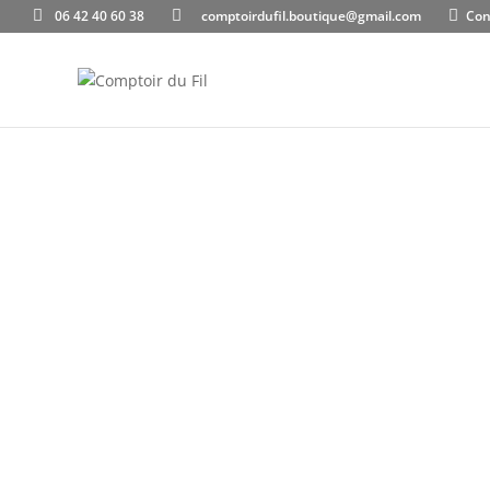
06 42 40 60 38
comptoirdufil.boutique@gmail.com
Con