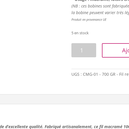
(NB : ces bobines sont fabriquées
la bobine peuvent varier très lé
Produit en provenance UE
5 en stock
quantité
Aj
de
Corde
macramé
-
UGS :
CMG-01 - 700 GR - Fil re
7mm
-
Chocolat
de d’excellente qualité. Fabriqué artisanalement,
ce fil macramé 1