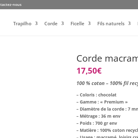
tactez-nous
Trapilho
Corde
Ficelle
Fils naturels
Corde macram
17,50
€
100 % coton – 100% fil rec
– Coloris : chocolat
– Gamme : « Premium »
– Diamètre de la corde : 7 
– Métrage : 36 m env
– Poids : 700 gr env
– Matière : 100% coton recycl
–
Usage : macramé, loisirs cr