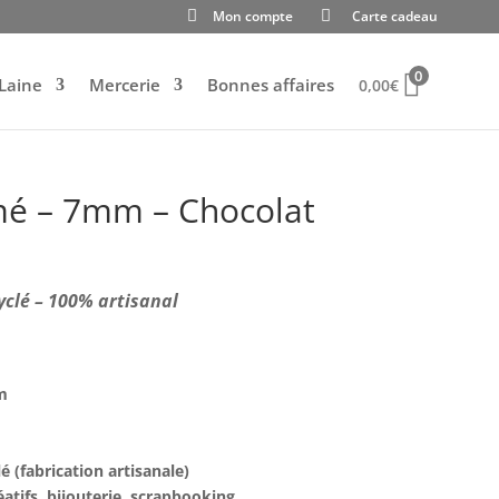
Mon compte
Carte cadeau
0
Laine
Mercerie
Bonnes affaires
0,00
€
é – 7mm – Chocolat
yclé – 100% artisanal
mm
é (fabrication artisanale)
éatifs, bijouterie, scrapbooking