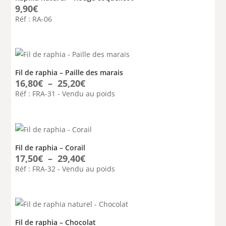
9,90
€
Réf : RA-06
Fil de raphia – Paille des marais
Plage
16,80
€
–
25,20
€
de
Réf : FRA-31 - Vendu au poids
prix :
16,80€
à
25,20€
Fil de raphia – Corail
Plage
17,50
€
–
29,40
€
de
Réf : FRA-32 - Vendu au poids
prix :
17,50€
à
29,40€
Fil de raphia – Chocolat