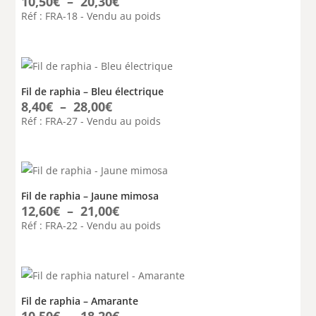
Plage
10,50
€
–
20,30
€
de
Réf : FRA-18 - Vendu au poids
prix :
10,50€
à
20,30€
Fil de raphia – Bleu électrique
Plage
8,40
€
–
28,00
€
de
Réf : FRA-27 - Vendu au poids
prix :
8,40€
à
28,00€
Fil de raphia – Jaune mimosa
Plage
12,60
€
–
21,00
€
de
Réf : FRA-22 - Vendu au poids
prix :
12,60€
à
21,00€
Fil de raphia – Amarante
Plage
10,50
€
–
18,20
€