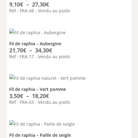
Plage
9,10
€
–
27,30
€
de
Réf : FRA-08 - Vendu au poids
prix :
9,10€
à
27,30€
Fil de raphia – Aubergine
Plage
21,70
€
–
34,30
€
de
Réf : FRA-17 - Vendu au poids
prix :
21,70€
à
34,30€
Fil de raphia – Vert pomme
Plage
3,50
€
–
18,20
€
de
Réf : FRA-03 - Vendu au poids
prix :
3,50€
à
18,20€
Fil de raphia – Paille de seigle