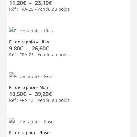
Plage
11,20
€
–
23,10
€
de
Réf : FRA-25 - Vendu au poids
prix :
11,20€
à
23,10€
Fil de raphia – Lilas
Plage
9,80
€
–
26,60
€
de
Réf : FRA-23 - Vendu au poids
prix :
9,80€
à
26,60€
Fil de raphia – Noir
Plage
10,50
€
–
39,20
€
de
Réf : FRA-13 - Vendu au poids
prix :
10,50€
à
39,20€
Fil de raphia – Rose