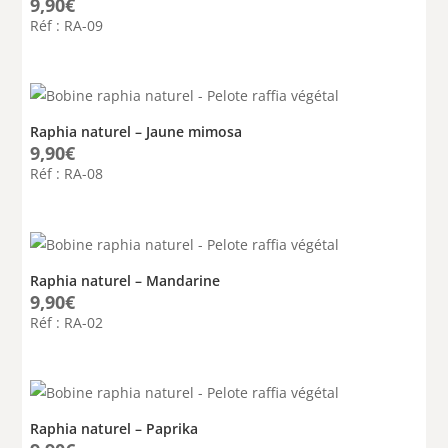
9,90
€
Note
5.00
Réf : RA-09
sur 5
Raphia naturel – Jaune mimosa
9,90
€
Réf : RA-08
Raphia naturel – Mandarine
9,90
€
Réf : RA-02
Raphia naturel – Paprika