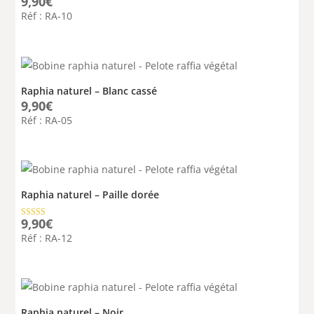
9,90
€
Réf : RA-10
Raphia naturel – Blanc cassé
9,90
€
Réf : RA-05
Raphia naturel – Paille dorée
9,90
€
Note
5.00
Réf : RA-12
sur 5
Raphia naturel – Noir