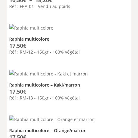
de
Réf : FRA-01 - Vendu au poids
prix :
10,50€
à
18,20€
Raphia multicolore
17,50
€
Réf : RM-12 - 150gr - 100% végétal
Raphia multicolore – Kaki/marron
17,50
€
Réf : RM-13 - 150gr - 100% végétal
Raphia multicolore – Orange/marron
17,50
€