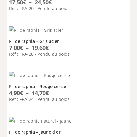
Plage
17,50
€
–
24,50
€
de
Réf : FRA-20 - Vendu au poids
prix :
17,50€
à
24,50€
Fil de raphia – Gris acier
Plage
7,00
€
–
19,60
€
de
Réf : FRA-28 - Vendu au poids
prix :
7,00€
à
19,60€
Fil de raphia – Rouge cerise
Plage
4,90
€
–
14,70
€
de
Réf : FRA-24 - Vendu au poids
prix :
4,90€
à
14,70€
Fil de raphia – Jaune d’or