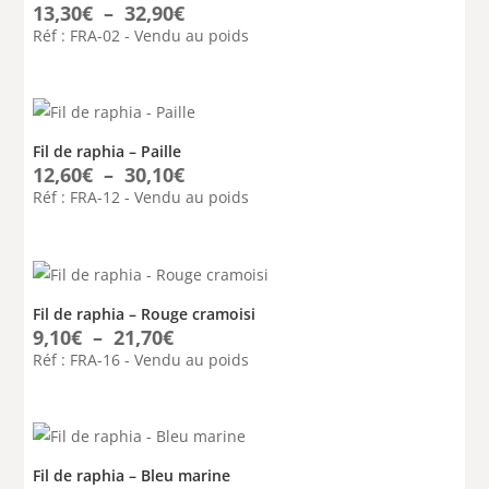
Plage
13,30
€
–
32,90
€
de
Réf : FRA-02 - Vendu au poids
prix :
13,30€
à
32,90€
Fil de raphia – Paille
Plage
12,60
€
–
30,10
€
de
Réf : FRA-12 - Vendu au poids
prix :
12,60€
à
30,10€
Fil de raphia – Rouge cramoisi
Plage
9,10
€
–
21,70
€
de
Réf : FRA-16 - Vendu au poids
prix :
9,10€
à
21,70€
Fil de raphia – Bleu marine