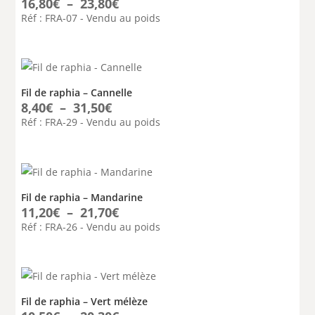
Plage
16,80
€
–
23,80
€
de
Réf : FRA-07 - Vendu au poids
prix :
16,80€
à
23,80€
Fil de raphia – Cannelle
Plage
8,40
€
–
31,50
€
de
Réf : FRA-29 - Vendu au poids
prix :
8,40€
à
31,50€
Fil de raphia – Mandarine
Plage
11,20
€
–
21,70
€
de
Réf : FRA-26 - Vendu au poids
prix :
11,20€
à
21,70€
Fil de raphia – Vert mélèze