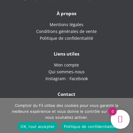
À propos
Mentions légales
Conditions générales de vente
Politique de confidentialité
Liens utiles
Mon compte
Qui sommes-nous
Instagram
/
Facebook
Contact
9H – 18H du lundi au vendredi
Comptoir du Fil utilise des cookies pour vous garantir la
0
meilleure expérience et vous donne le contrôle sur ce que
Tel : 06 42 40 60 38
vous souhaitez activer.
Email : comptoirdufil.boutique@gmail.com
OK, tout accepter
Politique de confidentialité