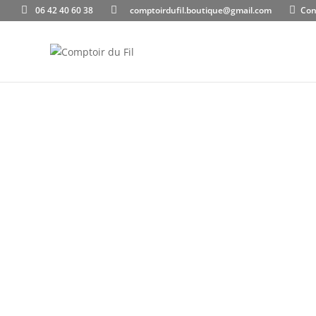
06 42 40 60 38
comptoirdufil.boutique@gmail.com
Con