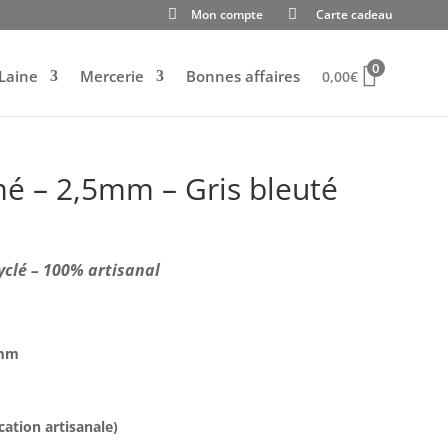
Mon compte
Carte cadeau
0
Laine
Mercerie
Bonnes affaires
0,00
€
é – 2,5mm – Gris bleuté
yclé – 100% artisanal
 mm
cation artisanale)