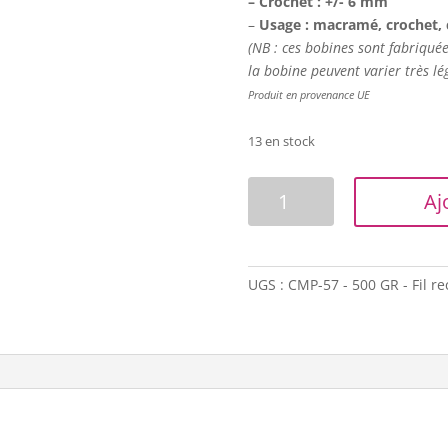
– Crochet : +/- 6 mm
–
Usage : macramé, crochet, 
(NB : ces bobines sont fabriquées
la bobine peuvent varier très lé
Produit en provenance UE
13 en stock
quantité
Aj
de
Corde
macramé
-
UGS :
CMP-57 - 500 GR - Fil re
2,5mm
-
Gris
bleuté