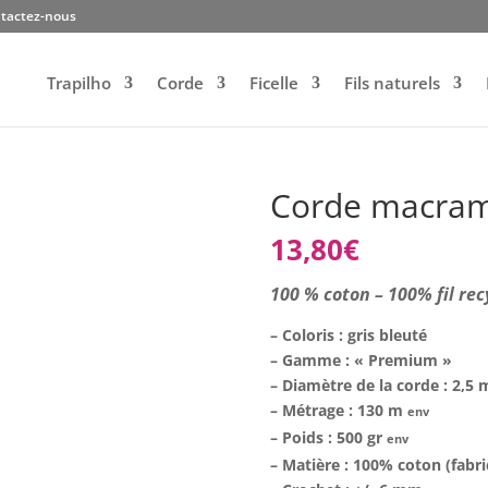
tactez-nous
Trapilho
Corde
Ficelle
Fils naturels
Corde macram
13,80
€
100 % coton – 100% fil rec
– Coloris : gris bleuté
– Gamme : « Premium »
– Diamètre de la corde : 2,5
– Métrage : 130 m
env
– Poids : 500 gr
env
– Matière : 100% coton (fabri