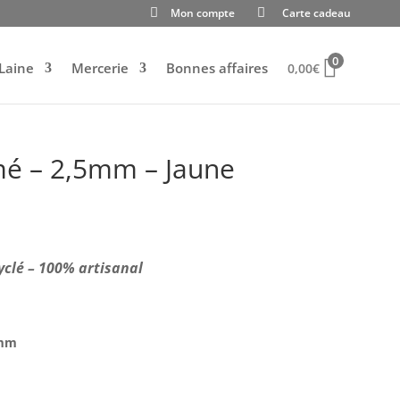
Mon compte
Carte cadeau
0
Laine
Mercerie
Bonnes affaires
0,00
€
é – 2,5mm – Jaune
yclé – 100% artisanal
 mm