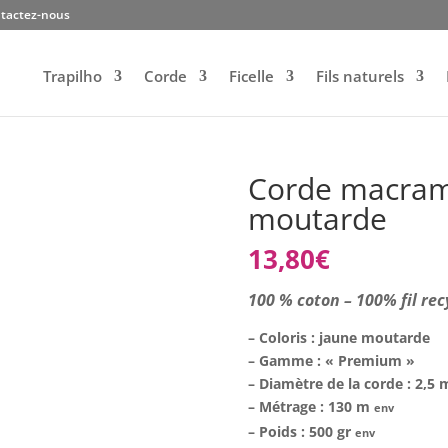
tactez-nous
Trapilho
Corde
Ficelle
Fils naturels
Corde macram
moutarde
13,80
€
100 % coton – 100% fil rec
– Coloris : jaune moutarde
– Gamme : « Premium »
– Diamètre de la corde : 2,5
– Métrage : 130 m
env
– Poids : 500 gr
env