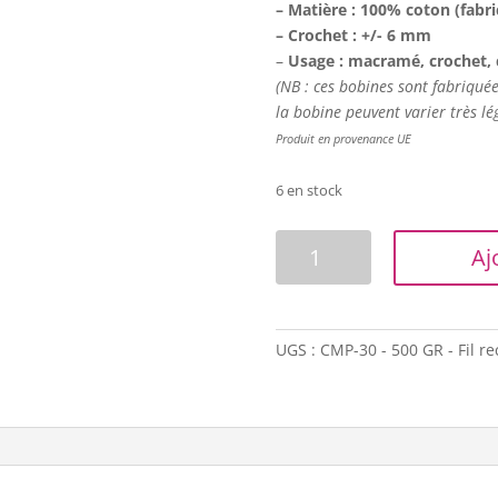
– Matière : 100% coton (fabri
– Crochet : +/- 6 mm
–
Usage : macramé, crochet, 
(NB : ces bobines sont fabriquées
la bobine peuvent varier très lé
Produit en provenance UE
6 en stock
quantité
Aj
de
Corde
macramé
-
UGS :
CMP-30 - 500 GR - Fil re
2,5mm
-
Jaune
moutarde