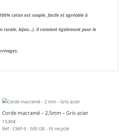
 100% coton
est souple, facile et agréable à
n rurale, bijou…). Il convient également pour le
arrivages.
Corde macramé – 2,5mm – Gris acier
13,80
€
Réf : CMP-9 - 500 GR - Fil recyclé