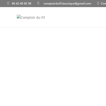
06 42 40 60 38
comptoirdufil.boutique@gmail.com
Con