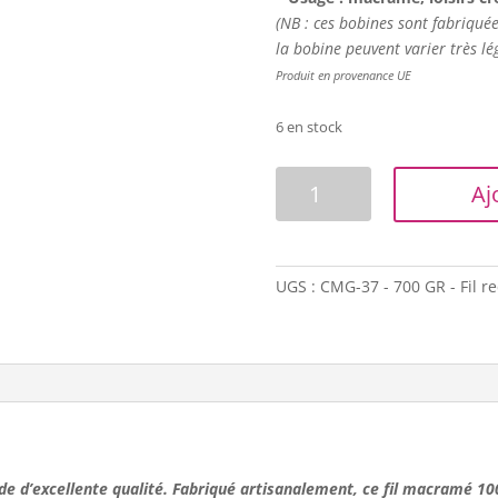
(NB : ces bobines sont fabriquées
la bobine peuvent varier très lé
Produit en provenance UE
6 en stock
quantité
Aj
de
Corde
macramé
-
UGS :
CMG-37 - 700 GR - Fil re
7mm
-
Gris
anthracite
de d’excellente qualité. Fabriqué artisanalement,
ce fil macramé 1