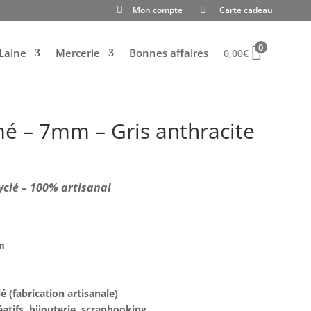
Mon compte
Carte cadeau
0
Laine
Mercerie
Bonnes affaires
0,00
€
 – 7mm – Gris anthracite
yclé – 100% artisanal
mm
é (fabrication artisanale)
éatifs, bijouterie, scrapbooking