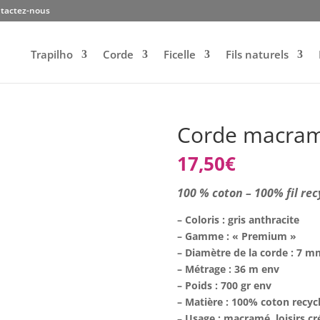
tactez-nous
Trapilho
Corde
Ficelle
Fils naturels
Corde macramé
17,50
€
100 % coton – 100% fil rec
– Coloris : gris anthracite
– Gamme : « Premium »
– Diamètre de la corde : 7 
– Métrage : 36 m env
– Poids : 700 gr env
– Matière : 100% coton recycl
–
Usage : macramé, loisirs cr