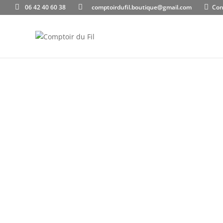
06 42 40 60 38
comptoirdufil.boutique@gmail.com
Con