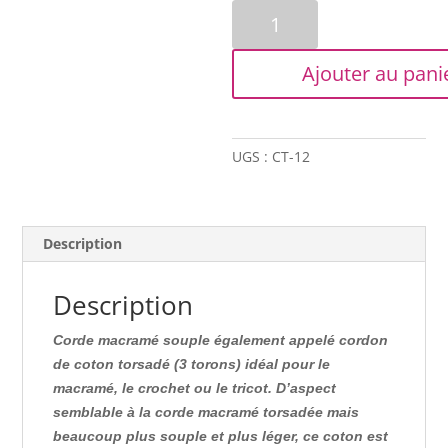
quantité
de
Corde
Ajouter au pani
macramé
souple-
3.5
mm
UGS :
CT-12
-
Blanc
Description
Description
Corde macramé souple également appelé cordon
de coton torsadé (3 torons) idéal pour le
macramé, le crochet ou le tricot. D’aspect
semblable à la corde macramé torsadée mais
beaucoup plus souple et plus léger, ce coton est