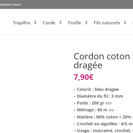
tactez-nous
Trapilho
Corde
Ficelle
Fils naturels
Cordon coton 
dragée
7,90
€
– Coloris : bleu dragée
– Diamètre du fil : 3 mm
– Poids : 200 gr
env
– Métrage : 80 m
env
– Matière : 80% coton + 20% 
– Crochet ou aiguilles : 4/5 
– Usage : macramé, crochet, 