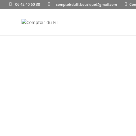
06 42 40 60 38
comptoirdufil.boutique@gmail.com
Con