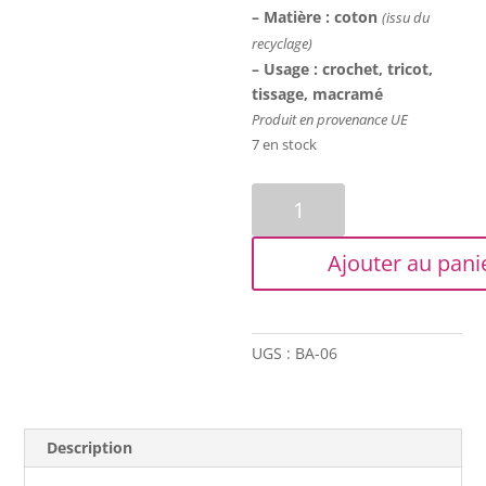
– Matière : coton
(issu du
recyclage)
– Usage : crochet, tricot,
tissage, macramé
Produit en provenance UE
7 en stock
quantité
de
Coton
Ajouter au pani
bitord
-
Barbante
-
UGS :
BA-06
2
mm
-
Aubergine
Description