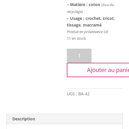
– Matière : coton
(issu du
recyclage)
– Usage : crochet, tricot,
tissage, macramé
Produit en provenance UE
11 en stock
quantité
de
Coton
Ajouter au pani
bitord
-
Barbante
-
UGS :
BA-42
2
mm
-
Gris
Description
argent