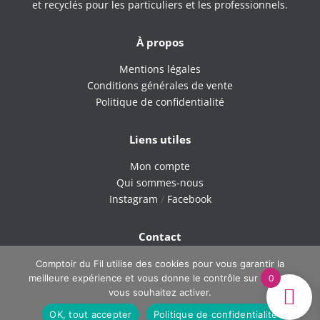
et recyclés pour les particuliers et les professionnels.
À propos
Mentions légales
Conditions générales de vente
Politique de confidentialité
Liens utiles
Mon compte
Qui sommes-nous
Instagram
/
Facebook
Contact
9H – 18H du lundi au vendredi
Comptoir du Fil utilise des cookies pour vous garantir la
0
meilleure expérience et vous donne le contrôle sur ce que
Tel : 06 42 40 60 38
vous souhaitez activer.
Email : comptoirdufil.boutique@gmail.com
OK, tout accepter
Politique de confidentialité