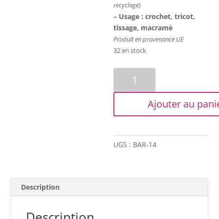
recyclage)
– Usage : crochet, tricot,
tissage, macramé
Produit en provenance UE
32 en stock
quantité
de
Coton
Ajouter au pani
bitord
-
Barbante
-
UGS :
BAR-14
3
mm
-
Noir
Description
Description