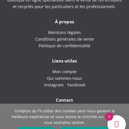
et recyclés pour les particuliers et les professionnels.
À propos
Mentions légales
Conditions générales de vente
Politique de confidentialité
Liens utiles
Mon compte
Qui sommes-nous
Instagram
/
Facebook
Contact
9H – 18H du lundi au vendredi
Comptoir du Fil utilise des cookies pour vous garantir la
0
meilleure expérience et vous donne le contrôle sur ce que
Tel : 06 42 40 60 38
vous souhaitez activer.
Email : comptoirdufil.boutique@gmail.com