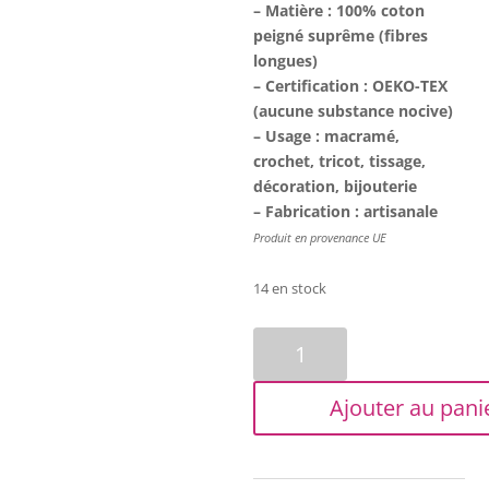
– Matière : 100% coton
peigné suprême (fibres
longues)
– Certification : OEKO-TEX
(aucune substance nocive)
– Usage : macramé,
crochet, tricot, tissage,
décoration, bijouterie
– Fabrication : artisanale
Produit en provenance UE
14 en stock
quantité
de
Coton
Ajouter au pani
peigné
suprême
-