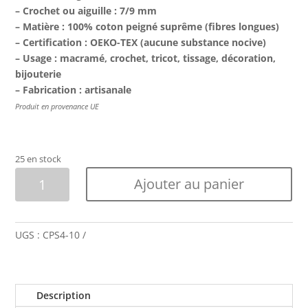
– Crochet ou aiguille : 7/9 mm
– Matière : 100% coton peigné suprême (fibres longues)
– Certification : OEKO-TEX (aucune substance nocive)
– Usage : macramé, crochet, tricot, tissage, décoration,
bijouterie
– Fabrication : artisanale
Produit en provenance UE
25 en stock
quantité
Ajouter au panier
de
Coton
peigné
UGS :
CPS4-10
suprême
-
4mm
-
Description
Naturel