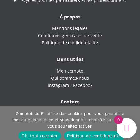
et recyclés pour les particuliers et les professionnels.
À propos
Mentions légales
Conditions générales de vente
Politique de confidentialité
Liens utiles
Mon compte
Qui sommes-nous
Instagram
/
Facebook
Contact
9H – 18H du lundi au vendredi
Comptoir du Fil utilise des cookies pour vous garantir la
0
meilleure expérience et vous donne le contrôle sur ce que
Tel : 06 42 40 60 38
vous souhaitez activer.
Email : comptoirdufil.boutique@gmail.com
OK, tout accepter
Politique de confidentialité