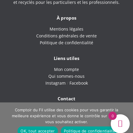
et recyclés pour les particuliers et les professionnels.
À propos
Mentions légales
Conditions générales de vente
Politique de confidentialité
Liens utiles
Mon compte
Qui sommes-nous
Instagram
/
Facebook
Contact
9H – 18H du lundi au vendredi
Comptoir du Fil utilise des cookies pour vous garantir la
0
meilleure expérience et vous donne le contrôle sur ce que
Tel : 06 42 40 60 38
vous souhaitez activer.
Email : comptoirdufil.boutique@gmail.com
OK, tout accepter
Politique de confidentialité