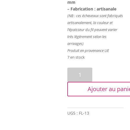
mm
– Fabrication : artisanale
(NB : ces écheveaux sont fabriqués
artisanalement, la couleur et
l’épaisseur du fil peuvent varier
très légèrement selon les
arrivages)
Produit en provenance UE
7 en stock
quantité
de
Fil
Ajouter au pani
de
lin
-
Rose
UGS :
FL-13
incarnat
-