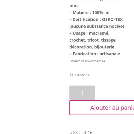
mm
– Matière : 100% lin
– Certification : OEKO-TEX
(aucune substance nocive)
– Usage : macramé,
crochet, tricot, tissage,
décoration, bijouterie
– Fabrication : artisanale
Produit en provenance UE
11 en stock
quantité
de
Fil
Ajouter au pani
de
lin
rustique
-
UGS :
LR-16