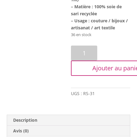
– Matière : 100% soie de
sari recyclée
– Usage : couture / bijoux /
artisanat / art textile
36 en stock
quantité
de
Ruban
Ajouter au pani
de
soie
de
sari
UGS :
RS-31
-
Framboise
Description
Avis (0)