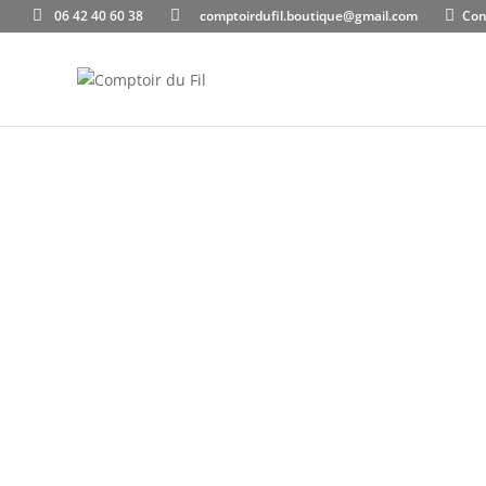
06 42 40 60 38
comptoirdufil.boutique@gmail.com
Con