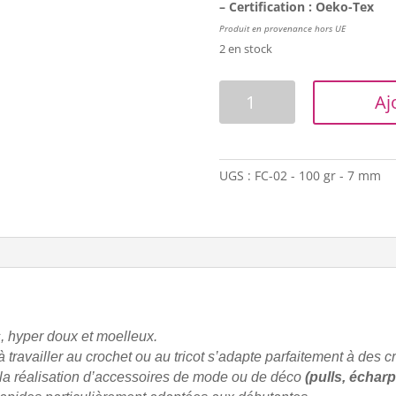
– Certification : Oeko-Tex
Produit en provenance hors UE
2 en stock
quantité
Aj
de
Laine
chenille
-
UGS :
FC-02 - 100 gr - 7 mm
Améthyste
s, hyper doux et moelleux.
 à travailler au crochet ou au tricot s’adapte parfaitement à des
la réalisation d’accessoires de mode ou de déco
(pulls, échar