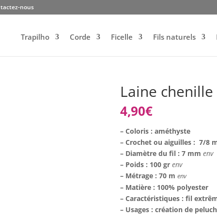
tactez-nous
Trapilho
Corde
Ficelle
Fils naturels
Laine chenill
4,90
€
– Coloris : améthyste
– Crochet ou aiguilles : 7/8
– Diamètre du fil : 7 mm
env
– Poids : 100 gr
env
– Métrage : 70 m
env
– Matière : 100% polyester
– Caractéristiques : fil ext
– Usages : création de peluc