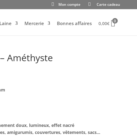
Mon compte
Carte cadeau
0
Laine
Mercerie
Bonnes affaires
0,00
€
e – Améthyste
 mm
rêmement doux, lumineux, effet nacré
hes, amigurumis, couvertures, vêtements, sacs…