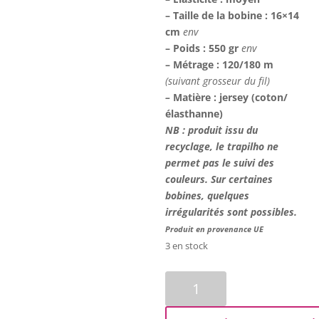
– Taille de la bobine : 16×14
cm
env
– Poids : 550 gr
env
– Métrage : 120/180 m
(suivant grosseur du fil)
–
Matière : jersey
(coton/
élasthanne)
NB : produit issu du
recyclage, le trapilho ne
permet pas le suivi des
couleurs. Sur certaines
bobines, quelques
irrégularités sont possibles.
Produit en provenance UE
3 en stock
quantité
de
Trapilho