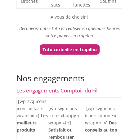
Broches
Couffins
sacs
lunettes
A vous de choisir !
Découvrez notre tuto et réaliser en quelques heures
votre panier en trapilho
Tuto corbeille en trapilho
Nos engagements
Les engagements Comptoir du Fil
[wp-svg-icons
icon= »star »
[wp-svg-icons
[wp-svg-icons
wrap= »i »]
Les
icon= »happy »
icon= »phone »
meilleurs
wrap= »i »]
wrap= »i »]
Des
produits
Satisfait ou
conseils au top
rembourser