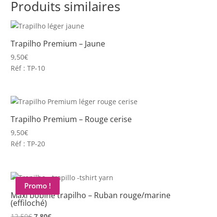
Produits similaires
Trapilho Premium – Jaune
9,50
€
Réf : TP-10
Trapilho Premium – Rouge cerise
9,50
€
Réf : TP-20
Promo !
Maxi bobine trapilho – Ruban rouge/marine
(effiloché)
Le
Le
12,50
€
7,80
€