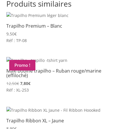
Produits similaires
Trapilho Premium – Blanc
9,50
€
Réf : TP-08
Promo !
Maxi bobine trapilho – Ruban rouge/marine
(effiloché)
Le
Le
12,50
€
7,80
€
prix
prix
Réf : XL-253
initial
actuel
était :
est :
12,50€.
7,80€.
Trapilho Ribbon XL – Jaune
8,90
€