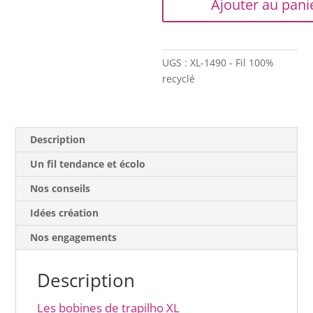
Ajouter au pani
-
Bobine
XL
-
UGS :
XL-1490 - Fil 100%
Fleuri
recyclé
pastel
Description
Un fil tendance et écolo
Nos conseils
Idées création
Nos engagements
Description
Les bobines de trapilho XL