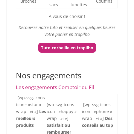
Broches
Couffins
sacs
lunettes
A vous de choisir !
Découvrez notre tuto et réaliser en quelques heures
votre panier en trapilho
Tuto corbeille en trapilho
Nos engagements
Les engagements Comptoir du Fil
[wp-svg-icons
icon= »star »
[wp-svg-icons
[wp-svg-icons
wrap= »i »]
Les
icon= »happy »
icon= »phone »
meilleurs
wrap= »i »]
wrap= »i »]
Des
produits
Satisfait ou
conseils au top
rembourser