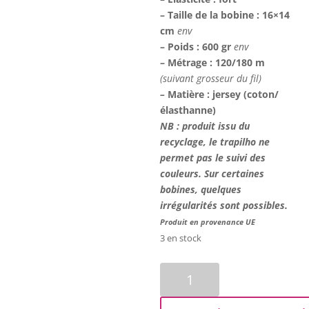
– Taille de la bobine : 16×14
cm
env
– Poids : 600 gr
env
– Métrage : 120/180 m
(suivant grosseur du fil)
–
Matière : jersey
(coton/
élasthanne)
NB : produit issu du
recyclage, le trapilho ne
permet pas le suivi des
couleurs. Sur certaines
bobines, quelques
irrégularités sont possibles.
Produit en provenance UE
3 en stock
quantité
de
Trapilho