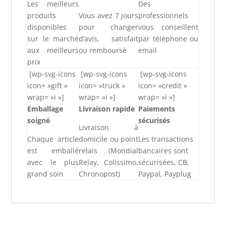
Les meilleurs
Des
produits
Vous avez 7 jours
professionnels
disponibles
pour changer
vous conseillent
sur le marché
d’avis, satisfait
par téléphone ou
aux meilleurs
ou remboursé
email
prix
[wp-svg-icons
[wp-svg-icons
[wp-svg-icons
icon= »gift »
icon= »truck »
icon= »credit »
wrap= »i »]
wrap= »i »]
wrap= »i »]
Emballage
Livraison rapide
Paiements
soigné
sécurisés
Livraison à
Chaque article
domicile ou point
Les transactions
est emballé
relais (Mondial
bancaires sont
avec le plus
Relay, Colissimo,
sécurisées, CB,
grand soin
Chronopost)
Paypal, Payplug