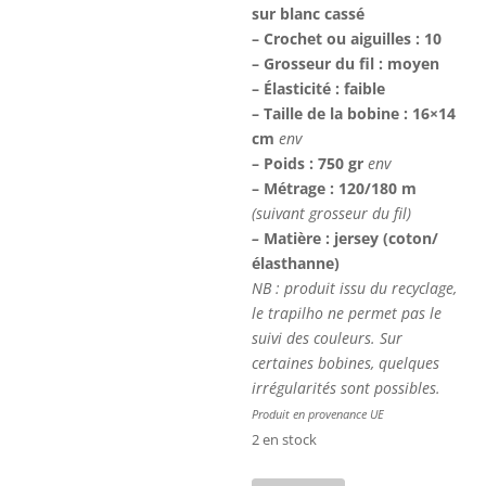
sur blanc cassé
– Crochet ou aiguilles : 10
– Grosseur du fil : moyen
– Élasticité : faible
– Taille de la bobine : 16×14
cm
env
– Poids : 750 gr
env
– Métrage : 120/180 m
(suivant grosseur du fil)
–
Matière : jersey
(coton/
élasthanne)
NB : produit issu du recyclage,
le trapilho ne permet pas le
suivi des couleurs. Sur
certaines bobines, quelques
irrégularités sont possibles.
Produit en provenance UE
2 en stock