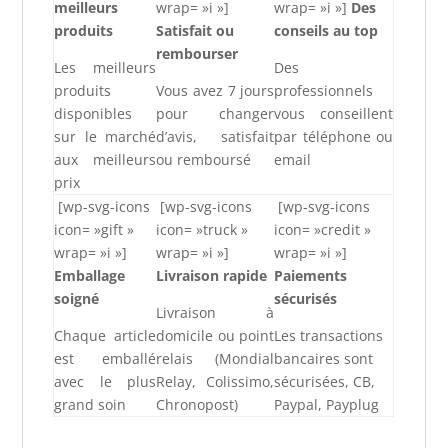
meilleurs
wrap= »i »]
wrap= »i »]
Des
produits
Satisfait ou
conseils au top
rembourser
Les meilleurs
Des
produits
Vous avez 7 jours
professionnels
disponibles
pour changer
vous conseillent
sur le marché
d’avis, satisfait
par téléphone ou
aux meilleurs
ou remboursé
email
prix
[wp-svg-icons
[wp-svg-icons
[wp-svg-icons
icon= »gift »
icon= »truck »
icon= »credit »
wrap= »i »]
wrap= »i »]
wrap= »i »]
Emballage
Livraison rapide
Paiements
soigné
sécurisés
Livraison à
Chaque article
domicile ou point
Les transactions
est emballé
relais (Mondial
bancaires sont
avec le plus
Relay, Colissimo,
sécurisées, CB,
grand soin
Chronopost)
Paypal, Payplug