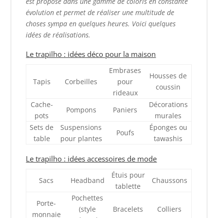
est proposé dans une gamme de coloris en constante
évolution et permet de réaliser une multitude de
choses sympa en quelques heures. Voici quelques
idées de réalisations
.
Le trapilho : idées déco pour la maison
Embrases
Housses de
Tapis
Corbeilles
pour
coussin
rideaux
Cache-
Décorations
Pompons
Paniers
pots
murales
Sets de
Suspensions
Éponges ou
Poufs
table
pour plantes
tawashis
Le trapilho : idées accessoires de mode
Étuis pour
Sacs
Headband
Chaussons
tablette
Pochettes
Porte-
(style
Bracelets
Colliers
monnaie