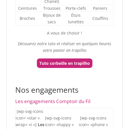
Chanel)
Ceintures
Trousses
Porte-clefs
Paniers
Bijoux de
Étuis
Broches
Couffins
sacs
lunettes
A vous de choisir !
Découvrez notre tuto et réaliser en quelques heures
votre panier en trapilho
Tuto corbeille en trapilho
Nos engagements
Les engagements Comptoir du Fil
[wp-svg-icons
icon= »star »
[wp-svg-icons
[wp-svg-icons
wrap= »i »]
Les
icon= »happy »
icon= »phone »