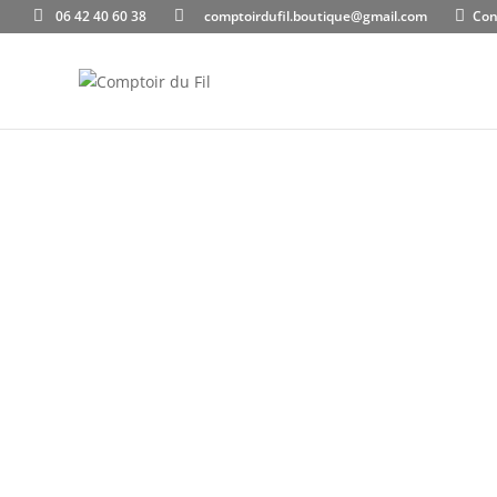
06 42 40 60 38
comptoirdufil.boutique@gmail.com
Con