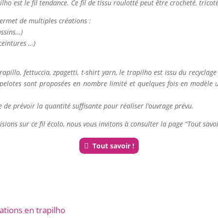
ho est le fil tendance. Ce fil de tissu roulotté peut être crocheté, tricot
permet de multiples créations :
ussins…)
ceintures …)
apillo, fettuccia, zpagetti, t-shirt yarn, le trapilho est issu du recyclage 
elotes sont proposées en nombre limité et quelques fois en modèle uniqu
 de prévoir la quantité suffisante pour réaliser l’ouvrage prévu.
sions sur ce fil écolo, nous vous invitons à consulter la page “Tout savoi
Tout savoir !
ations en trapilho