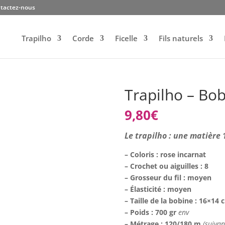
tactez-nous
Trapilho
Corde
Ficelle
Fils naturels
Trapilho – Bob
9,80
€
Le trapilho : une matièr
– Coloris : rose incarnat
– Crochet ou aiguilles : 8
– Grosseur du fil : moyen
– Élasticité : moyen
– Taille de la bobine : 16×14
– Poids : 700 gr
env
– Métrage : 120/180 m
(suivan