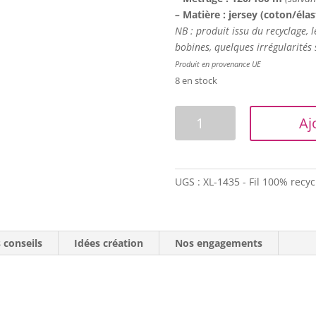
–
Matière : jersey
(coton/éla
NB : produit issu du recyclage, 
bobines, quelques irrégularités 
Produit en provenance UE
8 en stock
quantité
Aj
de
Trapilho
-
Bobine
UGS :
XL-1435 - Fil 100% recyc
XL
-
Rose
 conseils
Idées création
incarnat
Nos engagements