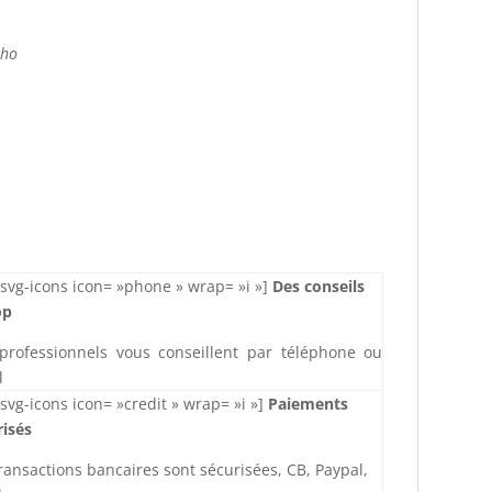
lho
svg-icons icon= »phone » wrap= »i »]
Des conseils
op
professionnels vous conseillent par téléphone ou
l
svg-icons icon= »credit » wrap= »i »]
Paiements
risés
ransactions bancaires sont sécurisées, CB, Paypal,