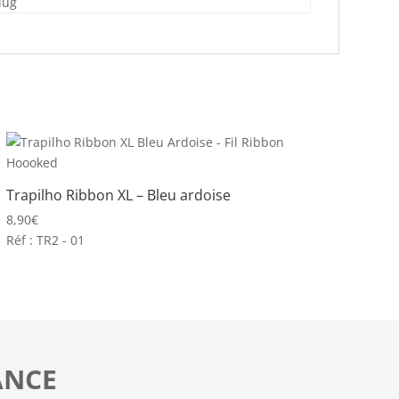
lug
Trapilho Ribbon XL – Bleu ardoise
8,90
€
Réf : TR2 - 01
ANCE