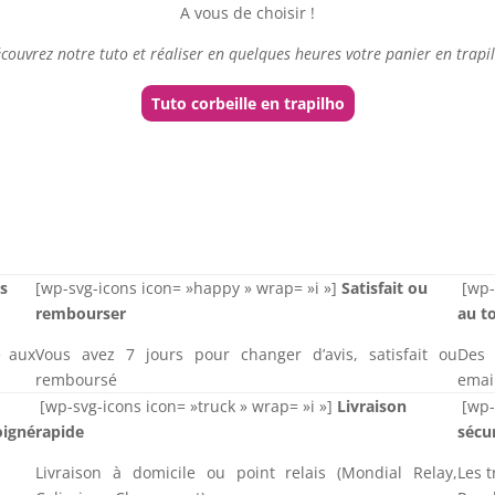
A vous de choisir !
couvrez notre tuto et réaliser en quelques heures votre panier en trapi
Tuto corbeille en trapilho
rs
[wp-svg-icons icon= »happy » wrap= »i »]
Satisfait ou
[wp-
rembourser
au t
é aux
Vous avez 7 jours pour changer d’avis, satisfait ou
Des 
remboursé
emai
[wp-svg-icons icon= »truck » wrap= »i »]
Livraison
[wp-
oigné
rapide
sécu
Livraison à domicile ou point relais (Mondial Relay,
Les t