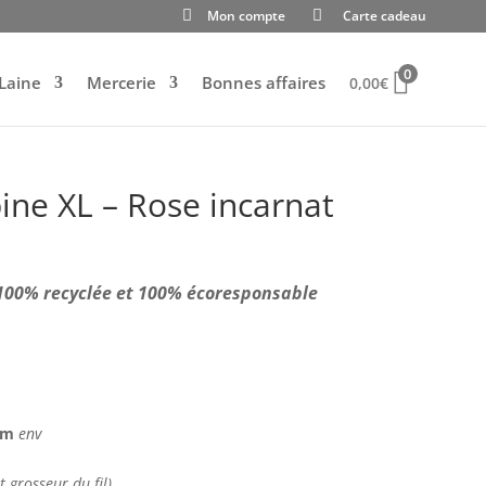
Mon compte
Carte cadeau
0
Laine
Mercerie
Bonnes affaires
0,00
€
ine XL – Rose incarnat
e 100% recyclée et 100% écoresponsable
 cm
env
t grosseur du fil)