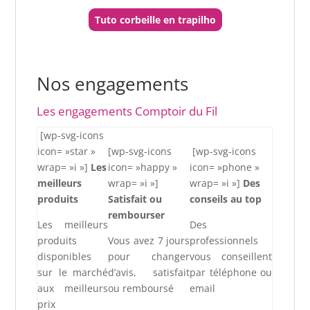
Tuto corbeille en trapilho
Nos engagements
Les engagements Comptoir du Fil
[wp-svg-icons
icon= »star »
[wp-svg-icons
[wp-svg-icons
wrap= »i »]
Les
icon= »happy »
icon= »phone »
meilleurs
wrap= »i »]
wrap= »i »]
Des
produits
Satisfait ou
conseils au top
rembourser
Les meilleurs
Des
produits
Vous avez 7 jours
professionnels
disponibles
pour changer
vous conseillent
sur le marché
d’avis, satisfait
par téléphone ou
aux meilleurs
ou remboursé
email
prix