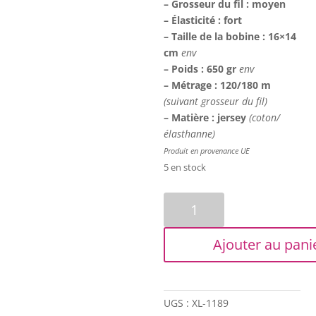
– Grosseur du fil : moyen
– Élasticité : fort
– Taille de la bobine : 16×14
cm
env
– Poids : 650 gr
env
– Métrage : 120/180 m
(suivant grosseur du fil)
–
Matière : jersey
(coton/
élasthanne)
Produit en provenance UE
5 en stock
quantité
de
Trapilho
Ajouter au pani
XL
-
Rayé
noir/rouge/blanc
UGS :
XL-1189
(légèrement