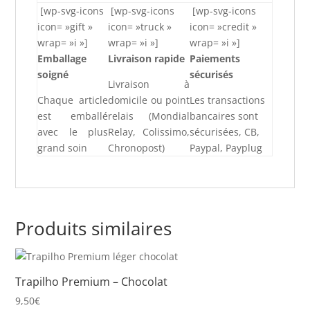
[wp-svg-icons
[wp-svg-icons
[wp-svg-icons
icon= »gift »
icon= »truck »
icon= »credit »
wrap= »i »]
wrap= »i »]
wrap= »i »]
Emballage
Livraison rapide
Paiements
soigné
sécurisés
Livraison à
Chaque article
domicile ou point
Les transactions
est emballé
relais (Mondial
bancaires sont
avec le plus
Relay, Colissimo,
sécurisées, CB,
grand soin
Chronopost)
Paypal, Payplug
Produits similaires
Trapilho Premium – Chocolat
9,50
€