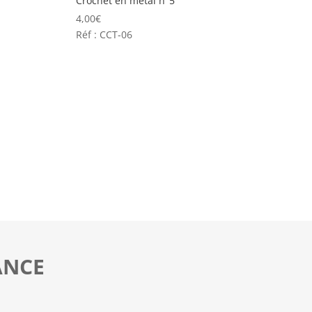
Crochet en métal n°5
4,00
€
Réf : CCT-06
ANCE