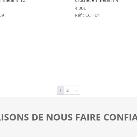
n métal n°12
Crochet en métal n°4
4,00
€
09
Réf : CCT-04
1
2
→
AISONS DE NOUS FAIRE CONFI