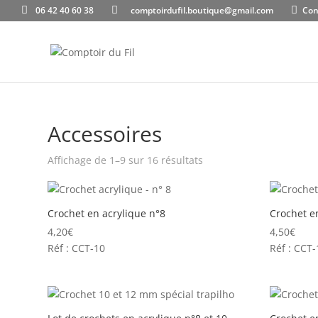
06 42 40 60 38
comptoirdufil.boutique@gmail.com
Con
Accessoires
Affichage de 1–9 sur 16 résultats
Crochet en acrylique n°8
Crochet e
4,20
€
4,50
€
Réf : CCT-10
Réf : CCT-