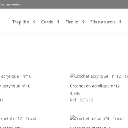
tactez-nous
Trapilho
Corde
Ficelle
Fils naturels
n acrylique n°10
Crochet en acrylique n°12
4,90
€
11
Réf : CCT-12