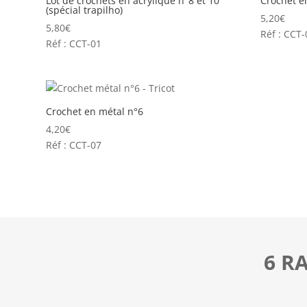
Lot de crochets en acrylique n°8 et 10
Crochet e
(spécial trapilho)
5,20
€
5,80
€
Réf : CCT-
Réf : CCT-01
Crochet en métal n°6
4,20
€
Réf : CCT-07
6 R