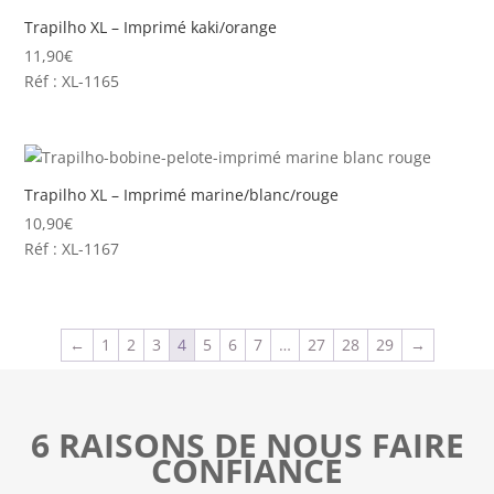
Trapilho XL – Imprimé kaki/orange
11,90
€
Réf : XL-1165
Trapilho XL – Imprimé marine/blanc/rouge
10,90
€
Réf : XL-1167
←
1
2
3
4
5
6
7
…
27
28
29
→
6 RAISONS DE NOUS FAIRE
CONFIANCE