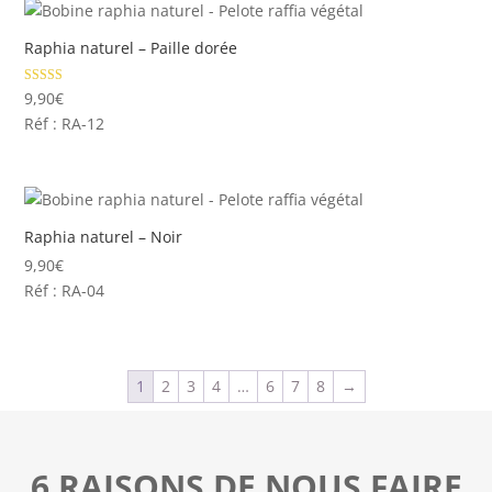
Raphia naturel – Paille dorée
Note
9,90
€
5.00
Réf : RA-12
sur 5
Raphia naturel – Noir
9,90
€
Réf : RA-04
1
2
3
4
…
6
7
8
→
6 RAISONS DE NOUS FAIRE