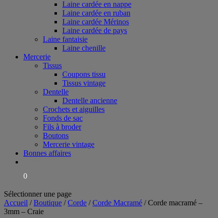
Laine cardée en nappe
Laine cardée en ruban
Laine cardée Mérinos
Laine cardée de pays
Laine fantaisie
Laine chenille
Mercerie
Tissus
Coupons tissu
Tissus vintage
Dentelle
Dentelle ancienne
Crochets et aiguilles
Fonds de sac
Fils à broder
Boutons
Mercerie vintage
Bonnes affaires
0,00
€
0
Sélectionner une page
Accueil
/
Boutique
/
Corde
/
Corde Macramé
/ Corde macramé –
3mm – Craie