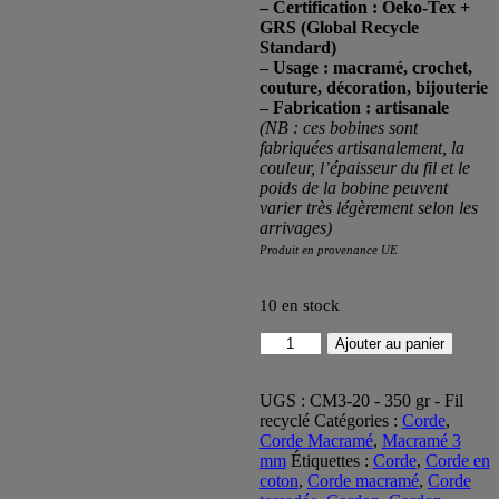
– Certification : Oeko-Tex +
GRS (Global Recycle
Standard)
–
Usage : macramé, crochet,
couture, décoration, bijouterie
– Fabrication : artisanale
(NB : ces bobines sont
fabriquées artisanalement, la
couleur, l’épaisseur du fil et le
poids de la bobine peuvent
varier très légèrement selon les
arrivages)
Produit en provenance UE
10 en stock
quantité
Ajouter au panier
de
Corde
macramé
UGS :
CM3-20 - 350 gr - Fil
-
recyclé
Catégories :
Corde
,
3mm
Corde Macramé
,
Macramé 3
-
mm
Étiquettes :
Corde
,
Corde en
Craie
coton
,
Corde macramé
,
Corde