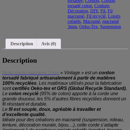
torsadée
,
Cordon
,
Cordon
torsadé coton
,
Couture
,
Décoration
,
DIY
,
Fil
,
Fil
macramé
,
Fil recyclé
,
Loisirs
créatifs
,
Macramé
,
macramé
3mm
,
Oeko-Tex
,
Suspension
Description
Avis (0)
Description
Notre corde macramé 3 mm
« Vintage » est un
cordon
torsadé fabriqué artisanalement à partir de
matières
100% recyclées
. Les matériaux utilisés pour la fabrication
sont
certifiés Oeko-tex et GRS (Global Recycle Standard).
Le
coton recyclé
(95% de coton) apporte à la corde une
grande douceur, les 5% d’autres fibres recyclées donnent un
fil résistant et durable.
Le
fil est souple, doux, agréable à travailler et
d’excellente qualité.
Idéale pour des créations en macramé (suspension, rideau,
tenture, décoration murale, bijou…), cette corde s’adapte