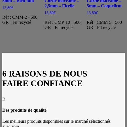
5mm – Bleu nuit
Corde macramé –
Corde macramé –
2,5mm – Ficelle
5mm – Coquelicot
13,80
€
13,80
€
13,80
€
Réf : CMM-2 - 500
GR - Fil recyclé
Réf : CMP-10 - 500
Réf : CMM-5 - 500
GR - Fil recyclé
GR - Fil recyclé
6 RAISONS DE NOUS
FAIRE CONFIANCE
R
Des produits de qualité
Les meilleurs produits disponibles sur le marché sélectionnés
avec soin