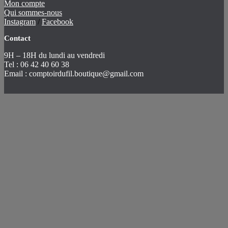
Mon compte
Qui sommes-nous
Instagram
/
Facebook
Contact
9H – 18H du lundi au vendredi
Tel : 06 42 40 60 38
Email : comptoirdufil.boutique@gmail.com