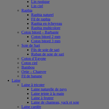
Lin rustique
Lin ciré
Raphia
Raphia naturel
Fil de raphia
Raphia en écheveau
Raphia multicolore
Coton bitord – Barbante
Coton bitord 2 mm
Coton bitord 3 mm
Soie de Sari
Fils de soie de sari
Ruban de soie de sari
Coton d’Egypte
Coton ciré
Bambou
Ortie – Chanvre
Fil de banane
Laine
Laine à tricoter
Laine naturelle de pays
Laine teinte à la main
Laine à feutrer
Laine de chameau, yack et soie
Laine cardée