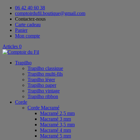
06 42 40 60 38
comptoirdufil.boutique@gmail.com
Contactez-nous
Carte cadeau
Panier
Mon compte
Articles 0
Trapilho
Trapilho classique
Trapilho multi-fils
Trapilho léger
Trapilho paper
Trapilho vintage
Trapilho ribbon
Corde
Corde Macramé
Macramé 2,5 mm
Macramé 3 mm
Macramé 3,5 mm
Macramé 4 mm
Macramé 5 mm