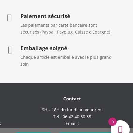
Paiement sécurisé

Les paiements par carte bancaire sont
sécurisés (Paypal, Payplug, Caisse d’Epargne)
Emballage soigné

Chaque article est emballé avec le plus grand
soin
Contact
9H – 18H du lundi au vendredi
Tel : 06 42 40 60 38
0
k
Email :
comptoirdufil.boutique@gmail.com