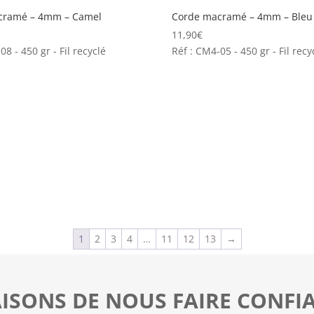
cramé – 4mm – Camel
Corde macramé – 4mm – Bleu 
11,90
€
08 - 450 gr - Fil recyclé
Réf : CM4-05 - 450 gr - Fil recy
1
2
3
4
…
11
12
13
→
AISONS DE NOUS FAIRE CONFI