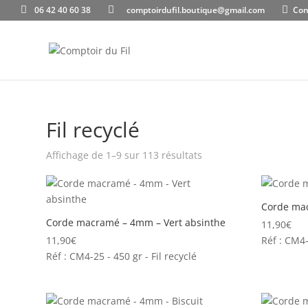
06 42 40 60 38
comptoirdufil.boutique@gmail.com
Con
Fil recyclé
Affichage de 1–9 sur 113 résultats
Corde mac
Corde macramé – 4mm – Vert absinthe
11,90
€
11,90
€
Réf : CM4-
Réf : CM4-25 - 450 gr - Fil recyclé