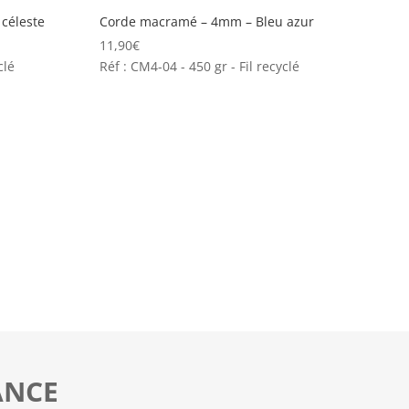
céleste
Corde macramé – 4mm – Bleu azur
11,90
€
clé
Réf : CM4-04 - 450 gr - Fil recyclé
ANCE