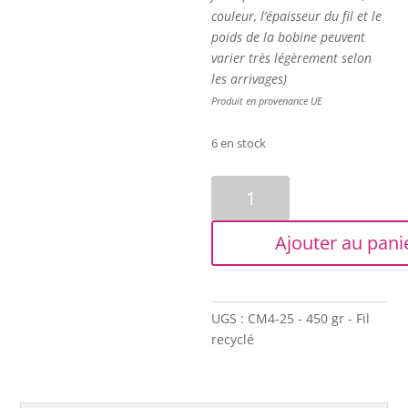
couleur, l’épaisseur du fil et le
poids de la bobine peuvent
varier très légèrement selon
les arrivages)
Produit en provenance UE
6 en stock
quantité
de
Corde
Ajouter au pani
macramé
-
4mm
-
UGS :
CM4-25 - 450 gr - Fil
Vert
recyclé
absinthe