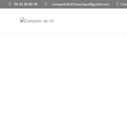
06 42 40 60 38
comptoirdufil.boutique@gmail.com
Con