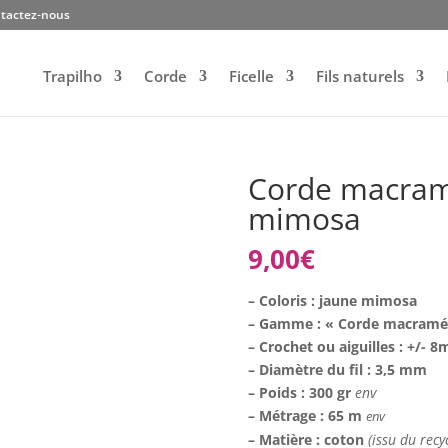
tactez-nous
Trapilho
Corde
Ficelle
Fils naturels
Corde macram
mimosa
9,00
€
– Coloris : jaune mimosa
– Gamme : « Corde macramé
– Crochet ou aiguilles : +/- 
– Diamètre du fil : 3,5 mm
– Poids : 300 gr
env
– Métrage : 65 m
env
– Matière : coton
(issu du recy