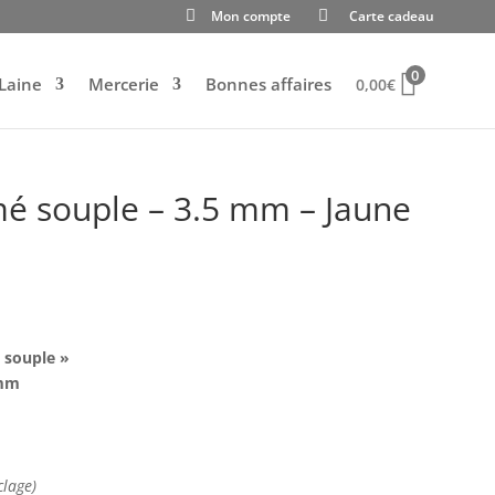
Mon compte
Carte cadeau
0
Laine
Mercerie
Bonnes affaires
0,00
€
é souple – 3.5 mm – Jaune
 souple »
8mm
clage)