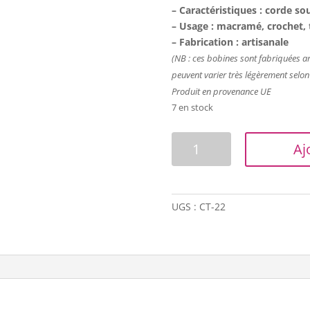
– Caractéristiques : corde sou
– Usage : macramé, crochet, t
– Fabrication : artisanale
(NB : ces bobines sont fabriquées art
peuvent varier très légèrement selon
Produit en provenance UE
7 en stock
quantité
Aj
de
Corde
macramé
souple
UGS :
CT-22
-
3.5
mm
-
Jaune
mimosa