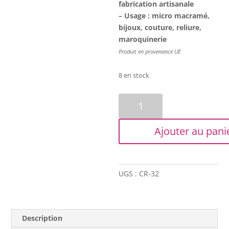
fabrication artisanale
– Usage : micro macramé,
bijoux, couture, reliure,
maroquinerie
Produit en provenance UE
8 en stock
quantité
de
Fil
Ajouter au pani
de
coton
ciré
-
UGS :
CR-32
1mm
-
Jaune
Description