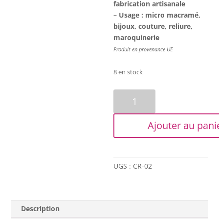
fabrication artisanale
– Usage : micro macramé,
bijoux, couture, reliure,
maroquinerie
Produit en provenance UE
8 en stock
quantité
de
Fil
Ajouter au pani
de
coton
ciré
-
UGS :
CR-02
1mm
-
Mastic
Description