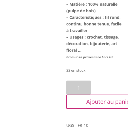
– Matière : 100% naturelle
(pulpe de bois)
– Caractéristiques : fil rond,
continu, bonne tenue, facile
à travailler
–
Usages : crochet, tissage,
décoration, bijouterie, art
floral …
Produit en provenance hors UE
33 en stock
quantité
de
Fil
Ajouter au pani
de
raphia
-
Paille
UGS :
FR-10