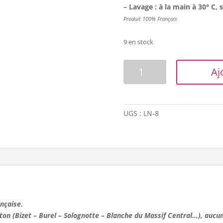
–
Lavage : à la main à 30° C, 
Produit 100% F
rançais
9 en stock
quantité
Aj
de
Laine
naturelle
Française
UGS :
LN-8
-
Aig:
7/8/9
-
Sable
nçaise.
ton (Bizet – Burel – Solognotte – Blanche du Massif Central…), aucun