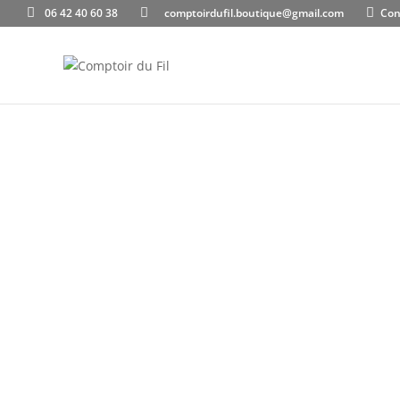
06 42 40 60 38
comptoirdufil.boutique@gmail.com
Con