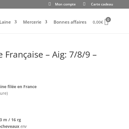
Mon compte
Carte cadeau
0
Laine
Mercerie
Bonnes affaires
0,00
€
e Française – Aig: 7/8/9 –
ine filée en France
ure)
3 m / 16 rg
9 écheveaux
env