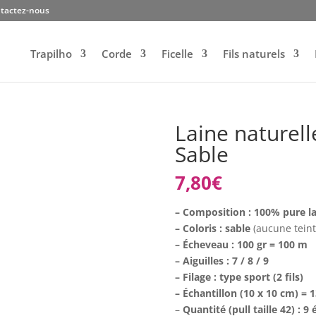
tactez-nous
Trapilho
Corde
Ficelle
Fils naturels
Laine naturell
Sable
7,80
€
– Composition : 100% pure la
– Coloris : sable
(aucune teint
– Écheveau : 100 gr = 100 m
– Aiguilles : 7 / 8 / 9
– Filage : type sport (2 fils)
– Échantillon (10 x 10 cm) = 1
–
Quantité (pull taille 42) : 