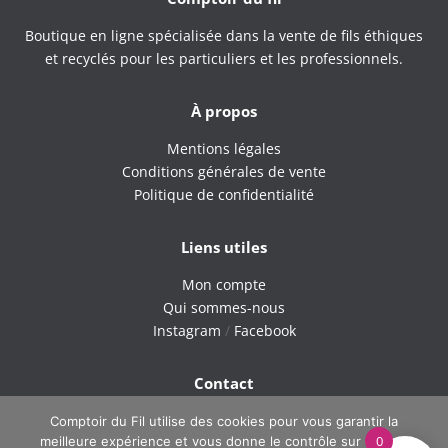
Boutique en ligne spécialisée dans la vente de fils éthiques
et recyclés pour les particuliers et les professionnels.
À propos
Mentions légales
Conditions générales de vente
Politique de confidentialité
Liens utiles
Mon compte
Qui sommes-nous
Instagram
/
Facebook
Contact
9H – 18H du lundi au vendredi
Comptoir du Fil utilise des cookies pour vous garantir la
0
meilleure expérience et vous donne le contrôle sur ce que
Tel : 06 42 40 60 38