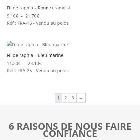
30,10€
Fil de raphia – Rouge cramoisi
Plage
9,10
€
–
21,70
€
de
Réf : FRA-16 - Vendu au poids
prix :
9,10€
à
21,70€
Fil de raphia – Bleu marine
Plage
11,20
€
–
23,10
€
de
Réf : FRA-25 - Vendu au poids
prix :
11,20€
à
1
2
3
→
23,10€
6 RAISONS DE NOUS FAIRE
CONFIANCE