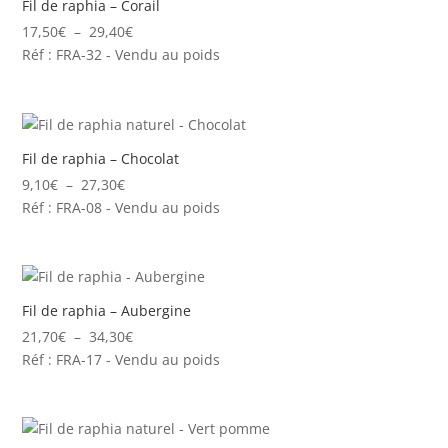
Fil de raphia – Corail
Plage
17,50
€
–
29,40
€
de
Réf : FRA-32 - Vendu au poids
prix :
17,50€
à
29,40€
Fil de raphia – Chocolat
Plage
9,10
€
–
27,30
€
de
Réf : FRA-08 - Vendu au poids
prix :
9,10€
à
27,30€
Fil de raphia – Aubergine
Plage
21,70
€
–
34,30
€
de
Réf : FRA-17 - Vendu au poids
prix :
21,70€
à