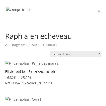
Raphia en echeveau
Affichage de 1–9 sur 21 résultats
Fil de raphia – Paille des marais
Plage
16,80
€
–
25,20
€
de
Réf : FRA-31 - Vendu au poids
prix :
16,80€
à
25,20€