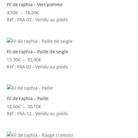
34,30€
Fil de raphia – Vert pomme
Plage
3,50
€
–
18,20
€
de
Réf : FRA-03 - Vendu au poids
prix :
3,50€
à
18,20€
Fil de raphia – Paille de seigle
Plage
13,30
€
–
32,90
€
de
Réf : FRA-02 - Vendu au poids
prix :
13,30€
à
32,90€
Fil de raphia – Paille
Plage
12,60
€
–
30,10
€
de
Réf : FRA-12 - Vendu au poids
prix :
12,60€
à