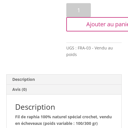
quantité
de
Fil
Ajouter au pani
de
raphia
-
Vert
UGS :
FRA-03 - Vendu au
pomme
poids
Description
Avis (0)
Description
Fil de raphia 100% naturel spécial crochet, vendu
en écheveaux (poids variable : 100/300 gr)