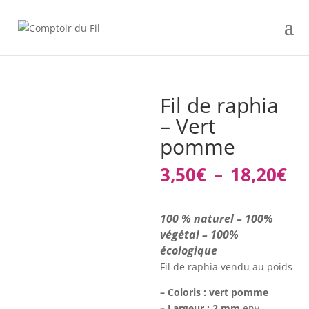
Fil de raphia
– Vert
pomme
Pl
3,50
€
–
18,20
€
de
pri
3,
100 % naturel – 100%
à
végétal – 100%
18
écologique
Fil de raphia vendu au poids
– Coloris : vert pomme
– Largeur : 2 mm
env