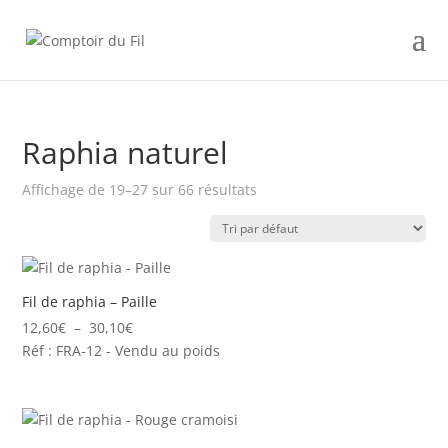
Raphia naturel
Affichage de 19–27 sur 66 résultats
Fil de raphia – Paille
Plage
12,60
€
–
30,10
€
de
Réf : FRA-12 - Vendu au poids
prix :
12,60€
à
30,10€