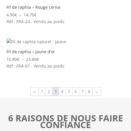
19,60€
Fil de raphia – Rouge cerise
Plage
4,90
€
–
14,70
€
de
Réf : FRA-24 - Vendu au poids
prix :
4,90€
à
14,70€
Fil de raphia – Jaune d’or
Plage
16,80
€
–
23,80
€
de
Réf : FRA-07 - Vendu au poids
prix :
16,80€
à
←
1
2
3
4
5
6
7
8
→
23,80€
6 RAISONS DE NOUS FAIRE
CONFIANCE