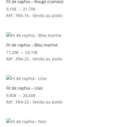
Fil de raphia – Rouge cramoisi
Plage
9,10
€
–
21,70
€
de
Réf : FRA-16 - Vendu au poids
prix :
9,10€
à
21,70€
Fil de raphia – Bleu marine
Plage
11,20
€
–
23,10
€
de
Réf : FRA-25 - Vendu au poids
prix :
11,20€
à
23,10€
Fil de raphia – Lilas
Plage
9,80
€
–
26,60
€
de
Réf : FRA-23 - Vendu au poids
prix :
9,80€
à