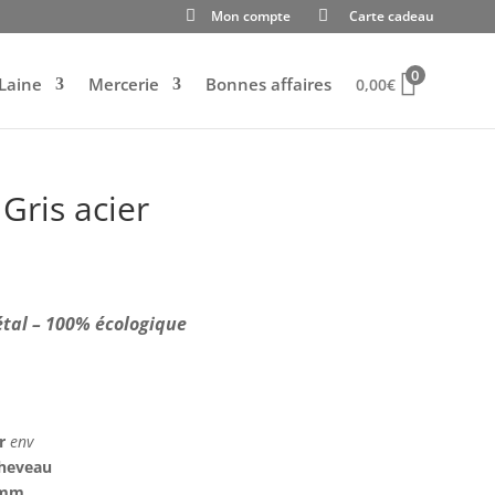
Mon compte
Carte cadeau
0
Laine
Mercerie
Bonnes affaires
0,00
€
 Gris acier
lage
e
rix :
,00€
étal – 100% écologique
9,60€
gr
env
écheveau
4 mm