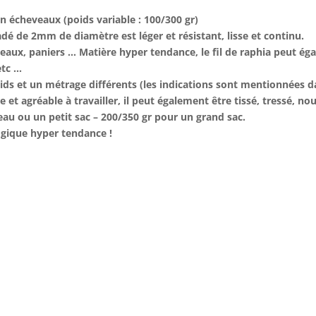
n écheveaux (poids variable : 100/300 gr)
sadé de 2mm de diamètre est léger et résistant, lisse et continu.
peaux, paniers … Matière hyper tendance, le fil de raphia peut éga
etc …
ds et un métrage différents (les indications sont mentionnées da
le et agréable à travailler, il peut également être tissé, tressé, 
eau ou un petit sac – 200/350 gr pour un grand sac.
logique hyper tendance !