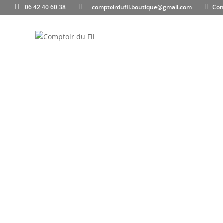
06 42 40 60 38
comptoirdufil.boutique@gmail.com
Con