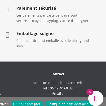
Paiement sécurisé

Les paiements par carte bancaire sont
sécurisés (Paypal, Payplug, Caisse d’Epargne)
Emballage soigné

Chaque article est emballé avec le plus grand
soin
Contact
9H – 18H du lundi au vendredi
Tel : 06 42 40 60 38
0
k
Email :
comptoirdufil.boutique@gmail.com
tiver.
OK, tout accepter
Politique de confidentialité