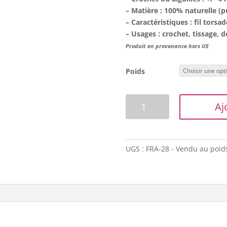
– Matière : 100% naturelle (p
– Caractéristiques : fil torsad
–
Usages : crochet, tissage, dé
Produit en provenance hors UE
Poids
quantité
Aj
de
Fil
de
raphia
UGS :
FRA-28 - Vendu au poid
-
Gris
acier