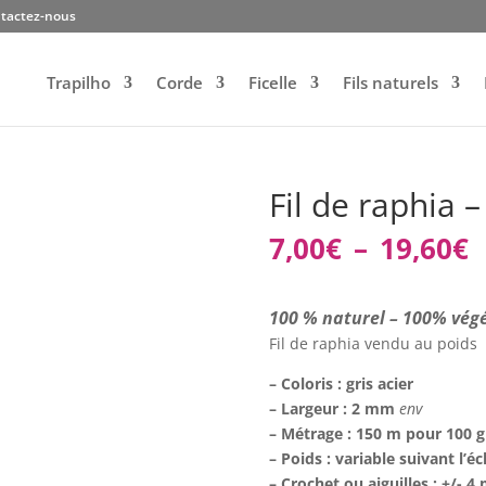
tactez-nous
Trapilho
Corde
Ficelle
Fils naturels
Fil de raphia –
P
7,00
€
–
19,60
€
d
p
7
100 % naturel – 100% vég
à
Fil de raphia vendu au poids
1
– Coloris : gris acier
– Largeur : 2 mm
env
– Métrage : 150 m pour 100 
– Poids : variable suivant l’
– Crochet ou aiguilles : +/- 