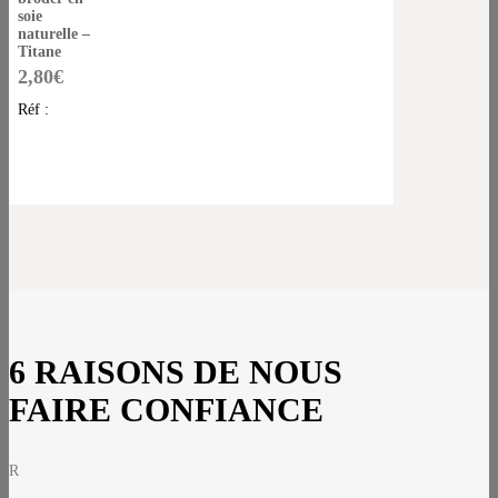
soie
naturelle –
Titane
2,80
€
Réf :
6 RAISONS DE NOUS
FAIRE CONFIANCE
R