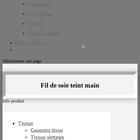
Fonds de sac
Fils à broder
Boutons
Mercerie vintage
Bonnes affaires
0
0,00
€
Sélectionner une page
Fil de soie teint main
Info produit
Tissus
Coupons tissu
Tissus vintage