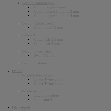
Cordon coton peigné
Coton peigné 4 mm
Coton peigné suprême 2 mm
Coton peigné suprême 4 mm
Cordon Coton Tressé
Coton tressé 3 mm
Cotton Air
Cotton Air 3,5 mm
Cotton Air 5 mm
Cordon Swan Thai
Swan Thai 2 mm
Cordon métalisé
Ficelle
Ficelle Baker Twine
Baker Twine 2 mm
Baker Twine 3 mm
Ficelle de jute
Jute multicolore
Jute naturel
Fils naturels