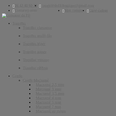
06 42 40 60 38
comptoirdufil.boutique@gmail.com
Contactez-nous
Mon compte
Carte cadeau
Trapilho
Trapilho classique
Trapilho multi-fils
Trapilho léger
Trapilho paper
Trapilho vintage
Trapilho ribbon
Corde
Corde Macramé
Macramé 2,5 mm
Macramé 3 mm
Macramé 3,5 mm
Macramé 4 mm
Macramé 5 mm
Macramé 7 mm
Macramé au mètre