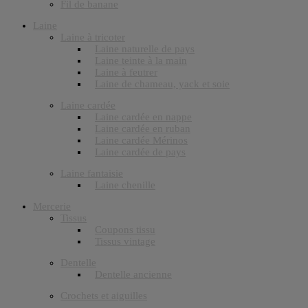
Fil de banane
Laine
Laine à tricoter
Laine naturelle de pays
Laine teinte à la main
Laine à feutrer
Laine de chameau, yack et soie
Laine cardée
Laine cardée en nappe
Laine cardée en ruban
Laine cardée Mérinos
Laine cardée de pays
Laine fantaisie
Laine chenille
Mercerie
Tissus
Coupons tissu
Tissus vintage
Dentelle
Dentelle ancienne
Crochets et aiguilles