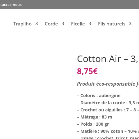
tactez-nous
Trapilho
Corde
Ficelle
Fils naturels
Cotton Air – 
8,75
€
Produit éco-responsable f
– Coloris : aubergine
– Diamètre de la corde : 3,5
– Crochet ou aiguilles : 7 – 8
– Métrage : 83 m
– Poids : 200 gr
– Matière : 90% coton – 10% a
–
Usage : crochet, tricot, mac