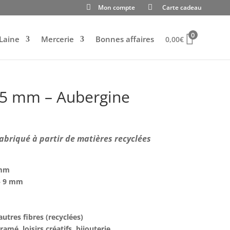
Mon compte
Carte cadeau
0
Laine
Mercerie
Bonnes affaires
0,00
€
3,5 mm – Aubergine
abriqué à partir de matières recyclées
 mm
 – 9 mm
utres fibres (recyclées)
ramé, loisirs créatifs, bijouterie …