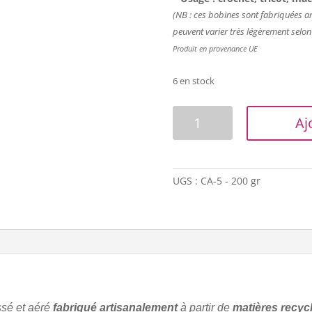
(NB : ces bobines sont fabriquées art
peuvent varier très légèrement selon
Produit en provenance UE
6 en stock
quantité
Aj
de
Cotton
Air
-
UGS :
CA-5 - 200 gr
3,5
mm
-
Aubergine
ssé et aéré
fabriqué artisanalement
à partir de
matières recyc