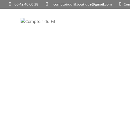
06 42 40 60 38
comptoirdufil.boutique@gmail.com
Con