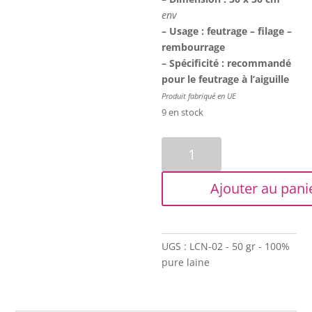
env
– Usage : feutrage – filage –
rembourrage
– Spécificité : recommandé
pour le feutrage à l’aiguille
Produit fabriqué en UE
9 en stock
quantité
de
Laine
Ajouter au pani
cardée
en
nappe
-
UGS :
LCN-02 - 50 gr - 100%
Bleu
pure laine
saphir