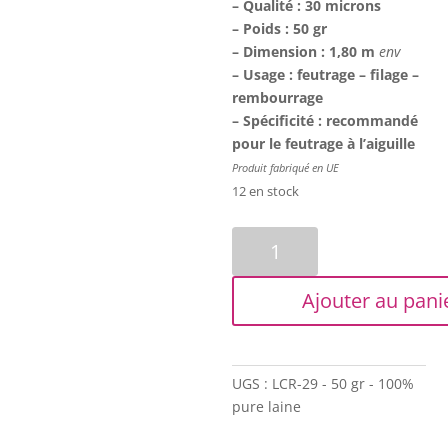
– Qualité : 30 microns
– Poids : 50 gr
– Dimension : 1,80 m
env
– Usage : feutrage – filage –
rembourrage
– Spécificité : recommandé
pour le feutrage à l’aiguille
Produit fabriqué en UE
12 en stock
quantité
de
Laine
Ajouter au pani
cardée
en
ruban
-
UGS :
LCR-29 - 50 gr - 100%
Rouge/vert/jaune/orange
pure laine