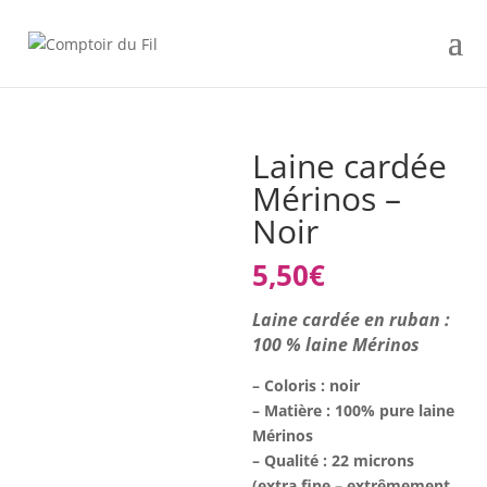
Laine cardée
Mérinos –
Noir
5,50
€
Laine cardée en ruban :
100 % laine Mérinos
– Coloris : noir
– Matière : 100% pure laine
Mérinos
– Qualité : 22 microns
(extra fine – extrêmement