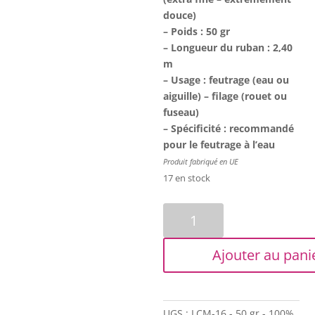
douce)
– Poids : 50 gr
– Longueur du ruban : 2,40
m
– Usage : feutrage (eau ou
aiguille) – filage (rouet ou
fuseau)
– Spécificité :
recommandé
pour le feutrage à l’eau
Produit fabriqué en UE
17 en stock
quantité
de
Laine
Ajouter au pani
cardée
Mérinos
-
Noir
UGS :
LCM-16 - 50 gr - 100%